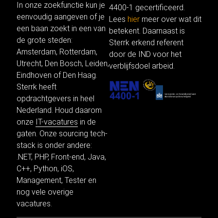
In onze
zoekfunctie
kun je
4400-1 gecertificeerd.
eenvoudig aangeven of je
Lees
hier
meer over wat dit
een baan zoekt in een van
betekent. Daarnaast is
de grote steden:
Sterrk erkend referent
Amsterdam
,
Rotterdam
,
door de IND voor het
Utrecht
, Den Bosch,
Leiden
,
verblijfsdoel arbeid.
Eindhoven of
Den Haag
.
Sterrk heeft
opdrachtgevers in heel
Nederland. Houd daarom
onze
IT-vacatures
in de
gaten. Onze sourcing tech-
stack is onder andere:
.NET
,
PHP
,
Front-end
,
Java
,
C++,
Python
,
iOS
,
Management,
Tester
en
nog vele
overige
vacatures.