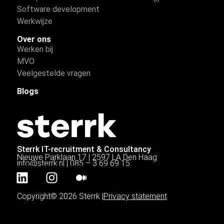
Software development
Werkwijze
Over ons
Werken bij
MVO
Veelgestelde vragen
Blogs
Sterrk IT-recruitment & Consultancy
Nieuwe Parklaan 17 | 2597 LA Den Haag
info@sterrk.nl
|
085 – 3 69 69 15
Copyright© 2026 Sterrk |
Privacy statement