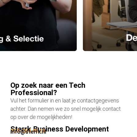
Op zoek naar een Tech
Professional?
Vul het formulier in en laat je contactgegevens
achter. Dan nemen we zo snel mogelijk contact
op over de mogelijkheden!
Sterrk Business Development
020-204 45 16
info@sterrk.nl