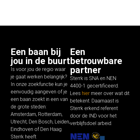
Een baan bij
Een
jou in de buurt
betrouwbare
partner
Is voor jou de regio waar
je gaat werken belangrijk?
Sterrk is SNA en NEN
In onze
zoekfunctie
kun je
4400-1 gecertificeerd.
eenvoudig aangeven of je
Lees
hier
meer over wat dit
een baan zoekt in een van
betekent. Daarnaast is
de grote steden:
Sterrk erkend referent
Amsterdam
,
Rotterdam
,
door de IND voor het
Utrecht
, Den Bosch,
Leiden
,
verblijfsdoel arbeid.
Eindhoven of
Den Haag
.
Sterrk heeft