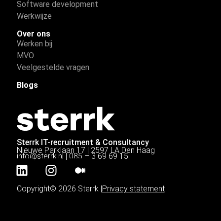
Software development
Werkwijze
Over ons
Werken bij
MVO
Veelgestelde vragen
Blogs
Sterrk IT-recruitment & Consultancy
Nieuwe Parklaan 17 | 2597 LA Den Haag
info@sterrk.nl
|
085 – 3 69 69 15
Copyright© 2026 Sterrk |
Privacy statement