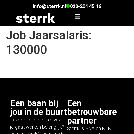
info@sterrk.nl
020-204 45 16
Job Jaarsalaris:
130000
Java Developer
Een baan bij
Een
jou in de buurt
betrouwbare
partner
Is voor jou de regio waar
je gaat werken belangrijk?
Sterrk is SNA en NEN