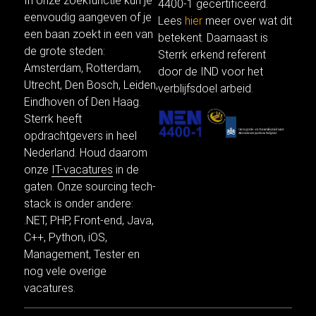
In onze
zoekfunctie
kun je
4400-1 gecertificeerd.
eenvoudig aangeven of je
Lees
hier
meer over wat dit
een baan zoekt in een van
betekent. Daarnaast is
de grote steden:
Sterrk erkend referent
Amsterdam
,
Rotterdam
,
door de IND voor het
Utrecht
, Den Bosch,
Leiden
,
verblijfsdoel arbeid.
Eindhoven of
Den Haag
.
Sterrk heeft
opdrachtgevers in heel
Nederland. Houd daarom
onze
IT-vacatures
in de
gaten. Onze sourcing tech-
stack is onder andere:
.NET
,
PHP
,
Front-end
,
Java
,
C++,
Python
,
iOS
,
Management,
Tester
en
nog vele
overige
vacatures.