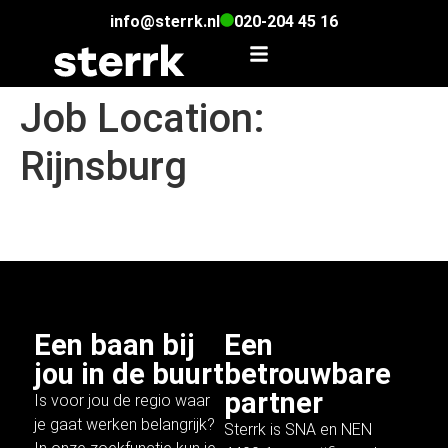
info@sterrk.nl
020-204 45 16
Job Location:
Rijnsburg
Senior .NET Developer
Een baan bij
Een
jou in de buurt
betrouwbare
partner
Is voor jou de regio waar
je gaat werken belangrijk?
Sterrk is SNA en NEN