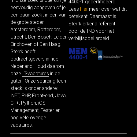
In onze
zoekfunctie
kun je
4400-1 gecertificeerd.
eenvoudig aangeven of je
Lees
hier
meer over wat dit
een baan zoekt in een van
betekent. Daarnaast is
de grote steden:
Sterrk erkend referent
Amsterdam
,
Rotterdam
,
door de IND voor het
Utrecht
, Den Bosch,
Leiden
,
verblijfsdoel arbeid.
Eindhoven of
Den Haag
.
Sterrk heeft
opdrachtgevers in heel
Nederland. Houd daarom
onze
IT-vacatures
in de
gaten. Onze sourcing tech-
stack is onder andere:
.NET
,
PHP
,
Front-end
,
Java
,
C++,
Python
,
iOS
,
Management,
Tester
en
nog vele
overige
vacatures.