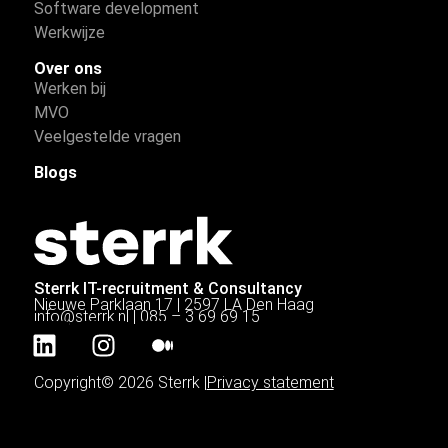
Software development
Werkwijze
Over ons
Werken bij
MVO
Veelgestelde vragen
Blogs
Sterrk IT-recruitment & Consultancy
Nieuwe Parklaan 17 | 2597 LA Den Haag
info@sterrk.nl
|
085 – 3 69 69 15
Copyright© 2026 Sterrk |
Privacy statement