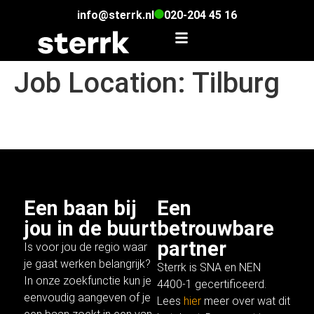
info@sterrk.nl
020-204 45 16
Job Location:
Tilburg
Fullstack .NET Developer
Een baan bij
Een
jou in de buurt
betrouwbare
partner
Is voor jou de regio waar
je gaat werken belangrijk?
Sterrk is SNA en NEN
In onze
zoekfunctie
kun je
4400-1 gecertificeerd.
eenvoudig aangeven of je
Lees
hier
meer over wat dit