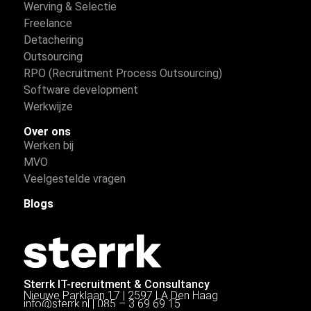
Werving & Selectie
Freelance
Detachering
Outsourcing
RPO (Recruitment Process Outsourcing)
Software development
Werkwijze
Over ons
Werken bij
MVO
Veelgestelde vragen
Blogs
Sterrk IT-recruitment & Consultancy
Nieuwe Parklaan 17 | 2597 LA Den Haag
info@sterrk.nl
|
085 – 3 69 69 15