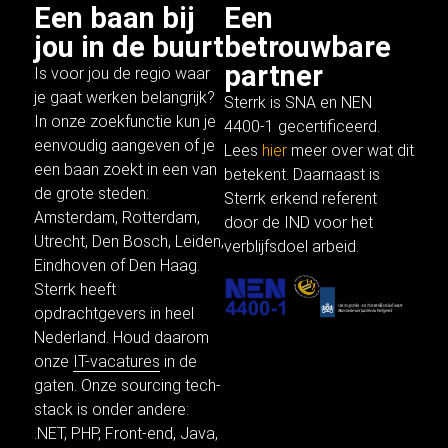
Een baan bij
Een
jou in de buurt
betrouwbare
partner
Is voor jou de regio waar
je gaat werken belangrijk?
Sterrk is SNA en NEN
In onze
zoekfunctie
kun je
4400-1 gecertificeerd.
eenvoudig aangeven of je
Lees
hier
meer over wat dit
een baan zoekt in een van
betekent. Daarnaast is
de grote steden:
Sterrk erkend referent
Amsterdam
,
Rotterdam
,
door de IND voor het
Utrecht
, Den Bosch,
Leiden
,
verblijfsdoel arbeid.
Eindhoven of
Den Haag
.
Sterrk heeft
opdrachtgevers in heel
Nederland. Houd daarom
onze
IT-vacatures
in de
gaten. Onze sourcing tech-
stack is onder andere:
.NET
,
PHP
,
Front-end
,
Java
,