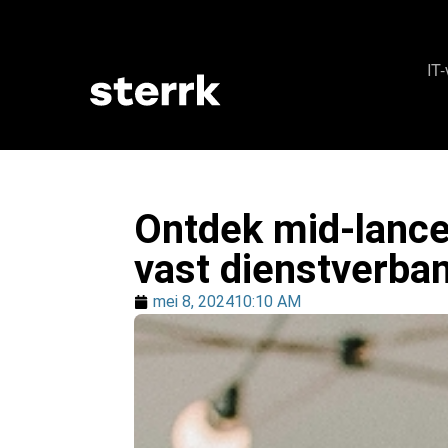
IT
Ontdek mid-lancen
vast dienstverba
mei 8, 2024
10:10 AM