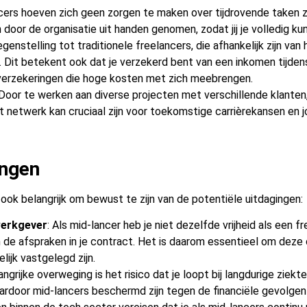
ncers hoeven zich geen zorgen te maken over tijdrovende taken zoa
oor de organisatie uit handen genomen, zodat jij je volledig kun
egenstelling tot traditionele freelancers, die afhankelijk zijn v
. Dit betekent ook dat je verzekerd bent van een inkomen tijde
verzekeringen die hoge kosten met zich meebrengen.
Door te werken aan diverse projecten met verschillende klanten
it netwerk kan cruciaal zijn voor toekomstige carrièrekansen en 
ingen
 ook belangrijk om bewust te zijn van de potentiële uitdagingen:
werkgever
: Als mid-lancer heb je niet dezelfde vrijheid als een
de afspraken in je contract. Het is daarom essentieel om deze 
lijk vastgelegd zijn.
angrijke overweging is het risico dat je loopt bij langdurige ziek
aardoor mid-lancers beschermd zijn tegen de financiële gevolgen