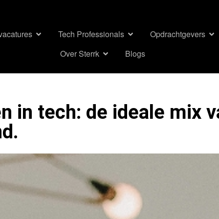
-vacatures
Tech Professionals
Opdrachtgevers
Over Sterrk
Blogs
 in tech: de ideale mix 
nd.